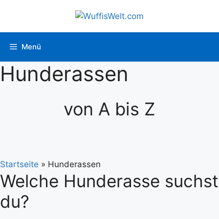
Zum
Inhalt
springen
Menü
Hunderassen
von A bis Z
Startseite
»
Hunderassen
Welche Hunderasse suchst
du?