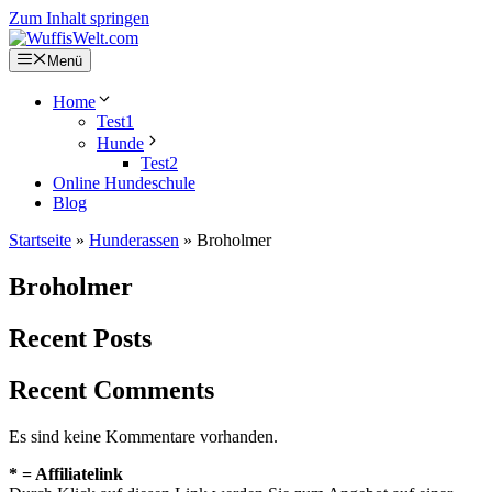
Zum Inhalt springen
Menü
Home
Test1
Hunde
Test2
Online Hundeschule
Blog
Startseite
»
Hunderassen
»
Broholmer​
Broholmer​
Recent Posts
Recent Comments
Es sind keine Kommentare vorhanden.
* = Affiliatelink