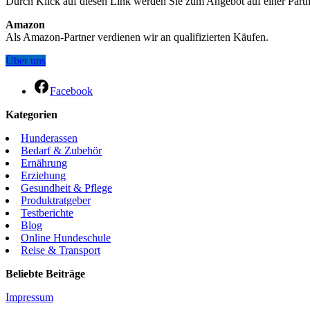
Durch Klick auf diesen Link werden Sie zum Angebot auf einer Partners
Amazon
Als Amazon-Partner verdienen wir an qualifizierten Käufen.
Über uns
Facebook
Kategorien
Hunderassen
Bedarf & Zubehör
Ernährung
Erziehung
Gesundheit & Pflege
Produktratgeber
Testberichte
Blog
Online Hundeschule
Reise & Transport
Beliebte Beiträge
Impressum